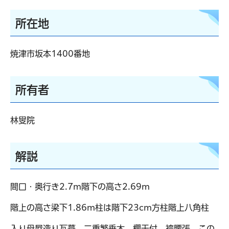
所在地
焼津市坂本1400番地
所有者
林叟院
解説
間口・奥行き2.7m階下の高さ2.69m
階上の高さ梁下1.86m柱は階下23cm方柱階上八角柱
入り母屋造り瓦葺、二重繁垂木、欄干付、袴腰張。この