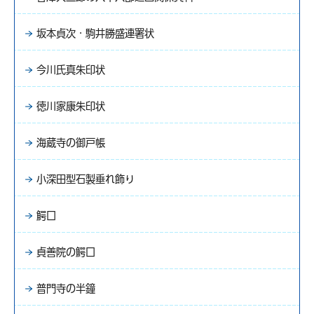
坂本貞次・駒井勝盛連署状
今川氏真朱印状
徳川家康朱印状
海蔵寺の御戸帳
小深田型石製垂れ飾り
鰐口
貞善院の鰐口
普門寺の半鐘