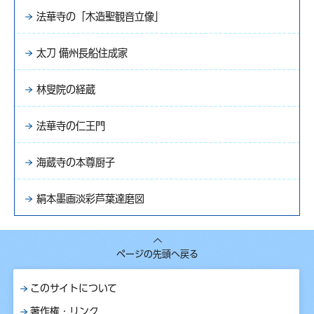
法華寺の「木造聖観音立像」
太刀 備州長船住成家
林叟院の経蔵
法華寺の仁王門
海蔵寺の本尊厨子
絹本墨画淡彩芦葉達磨図
ページの先頭へ戻る
このサイトについて
著作権・リンク