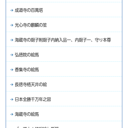
成道寺の百萬塔
光心寺の麒麟の笙
海蔵寺の厨子附厨子内納入品一、内厨子一、守り本尊
弘徳院の絵馬
香集寺の絵馬
長徳寺格天井の絵
日本全勝千万年之図
海蔵寺の絵馬