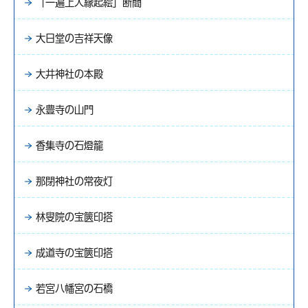
「一遍上人縁起絵」断簡
大日堂の吉祥天像
大井神社の本殿
永豊寺の山門
香集寺の石燈籠
那閉神社の常夜灯
林叟院の宝篋印搭
成道寺の宝篋印搭
若宮八幡宮の石橋