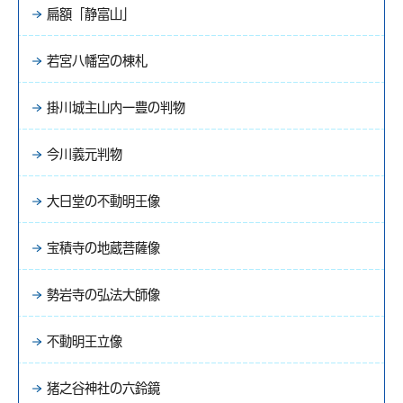
扁額「静富山」
若宮八幡宮の棟札
掛川城主山内一豊の判物
今川義元判物
大日堂の不動明王像
宝積寺の地蔵菩薩像
勢岩寺の弘法大師像
不動明王立像
猪之谷神社の六鈴鏡