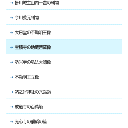
掛川城主山内一豊の判物
今川義元判物
大日堂の不動明王像
宝積寺の地蔵菩薩像
勢岩寺の弘法大師像
不動明王立像
猪之谷神社の六鈴鏡
成道寺の百萬塔
光心寺の麒麟の笙