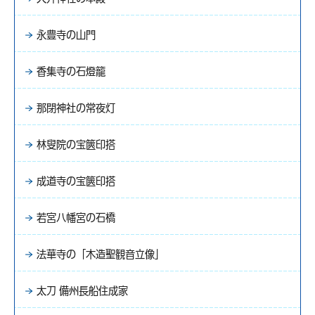
永豊寺の山門
香集寺の石燈籠
那閉神社の常夜灯
林叟院の宝篋印搭
成道寺の宝篋印搭
若宮八幡宮の石橋
法華寺の「木造聖観音立像」
太刀 備州長船住成家