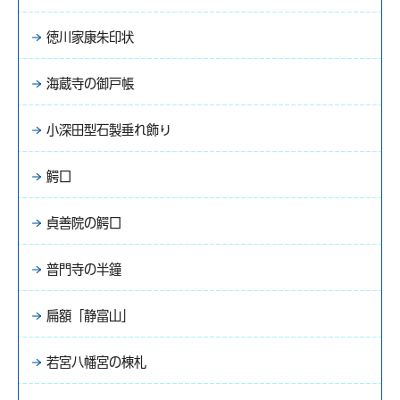
徳川家康朱印状
海蔵寺の御戸帳
小深田型石製垂れ飾り
鰐口
貞善院の鰐口
普門寺の半鐘
扁額「静富山」
若宮八幡宮の棟札