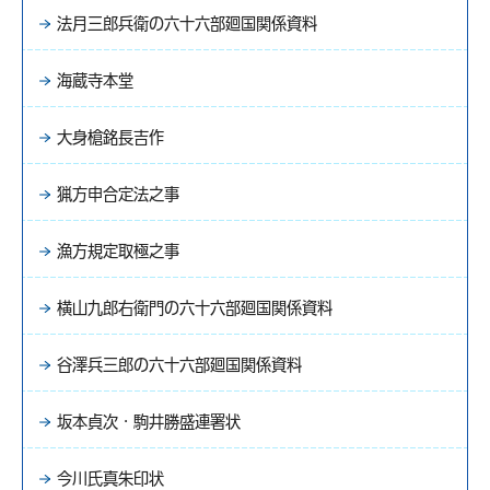
法月三郎兵衛の六十六部廻国関係資料
海蔵寺本堂
大身槍銘長吉作
猟方申合定法之事
漁方規定取極之事
横山九郎右衛門の六十六部廻国関係資料
谷澤兵三郎の六十六部廻国関係資料
坂本貞次・駒井勝盛連署状
今川氏真朱印状