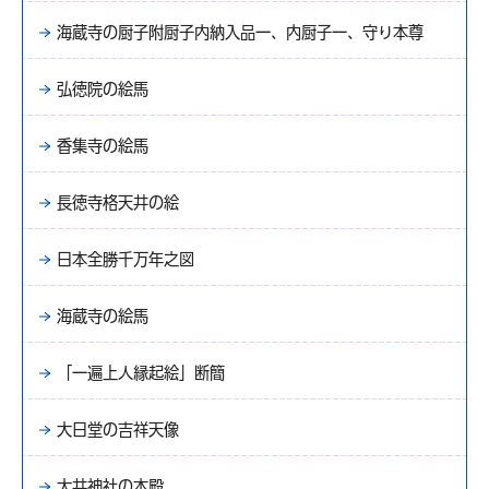
海蔵寺の厨子附厨子内納入品一、内厨子一、守り本尊
弘徳院の絵馬
香集寺の絵馬
長徳寺格天井の絵
日本全勝千万年之図
海蔵寺の絵馬
「一遍上人縁起絵」断簡
大日堂の吉祥天像
大井神社の本殿