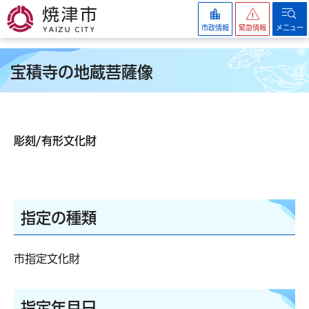
焼津市
市政情報
緊急情報
メニュー
宝積寺の地蔵菩薩像
彫刻/有形文化財
指定の種類
市指定文化財
指定年月日