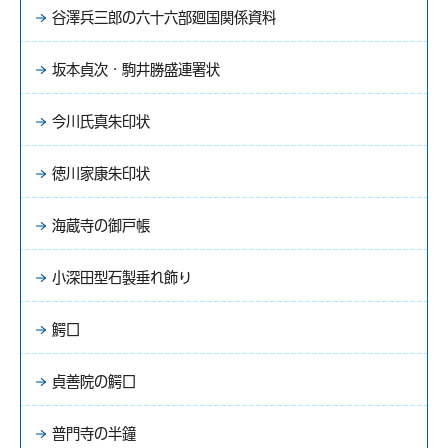
谷澤兵三郎の六十六部廻国関係資料
坂本貞次・駒井勝盛連署状
今川氏真朱印状
徳川家康朱印状
海蔵寺の御戸帳
小深田型石製垂れ飾り
鰐口
貞善院の鰐口
普門寺の半鐘