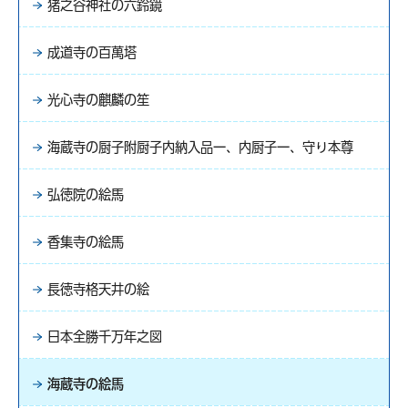
猪之谷神社の六鈴鏡
成道寺の百萬塔
光心寺の麒麟の笙
海蔵寺の厨子附厨子内納入品一、内厨子一、守り本尊
弘徳院の絵馬
香集寺の絵馬
長徳寺格天井の絵
日本全勝千万年之図
海蔵寺の絵馬