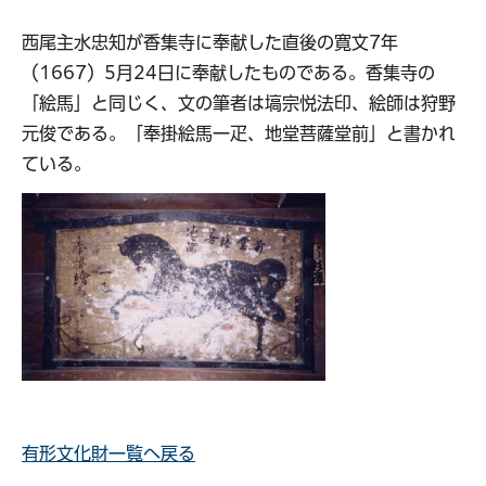
西尾主水忠知が香集寺に奉献した直後の寛文7年
（1667）5月24日に奉献したものである。香集寺の
「絵馬」と同じく、文の筆者は塙宗悦法印、絵師は狩野
元俊である。「奉掛絵馬一疋、地堂菩薩堂前」と書かれ
ている。
有形文化財一覧へ戻る