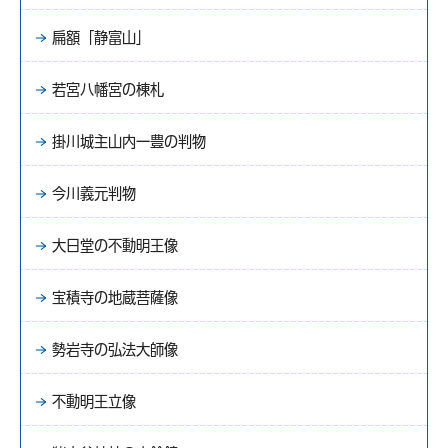
扁額「静富山」
若宮八幡宮の棟札
掛川城主山内一豊の判物
今川義元判物
大日堂の不動明王像
宝積寺の地蔵菩薩像
勢岩寺の弘法大師像
不動明王立像