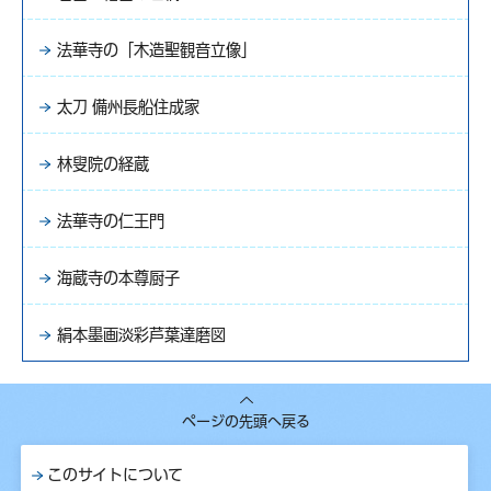
法華寺の「木造聖観音立像」
太刀 備州長船住成家
林叟院の経蔵
法華寺の仁王門
海蔵寺の本尊厨子
絹本墨画淡彩芦葉達磨図
ページの先頭へ戻る
このサイトについて