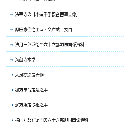
法華寺の「木造千手観音菩薩立像」
原田家住宅主屋・文庫蔵・表門
法月三郎兵衛の六十六部廻国関係資料
海蔵寺本堂
大身槍銘長吉作
猟方申合定法之事
漁方規定取極之事
横山九郎右衛門の六十六部廻国関係資料