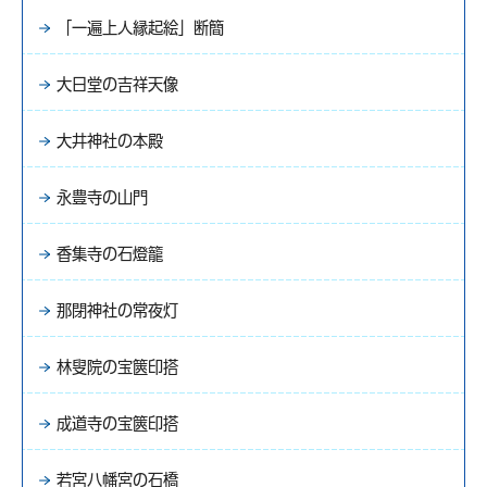
「一遍上人縁起絵」断簡
大日堂の吉祥天像
大井神社の本殿
永豊寺の山門
香集寺の石燈籠
那閉神社の常夜灯
林叟院の宝篋印搭
成道寺の宝篋印搭
若宮八幡宮の石橋