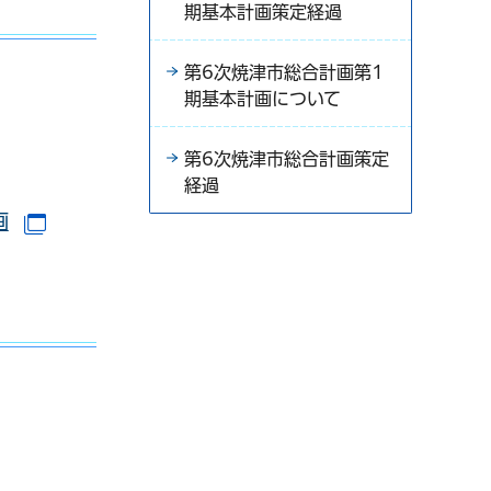
期基本計画策定経過
第6次焼津市総合計画第1
期基本計画について
す）
第6次焼津市総合計画策定
経過
画
（別ウインドウで開きます）