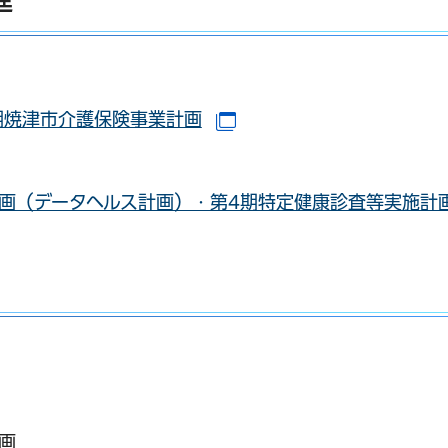
ドウで開きます）
期焼津市介護保険事業計画
（別ウインドウで開きま
ウで開きます）
画（データヘルス計画）・第4期特定健康診査等実施計
ドウで開きます）
画