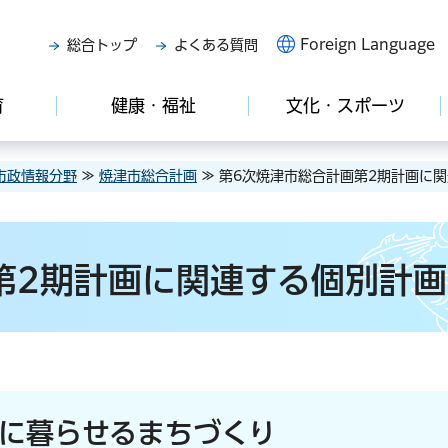
Foreign Language
総合トップ
よくある質問
育
健康・福祉
文化・スポーツ
市政情報分野
≫
焼津市総合計画
≫ 第6次焼津市総合計画第2期計画に
第2期計画に関連する個別計画
かに暮らせるまちづくり