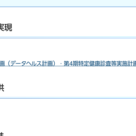
実現
ンドウで開きます）
画（データヘルス計画）・第4期特定健康診査等実施計
供
外部サイトへリンク）
（別ウインドウで開きます）
進