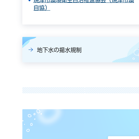
自協）
地下水の揚水規制