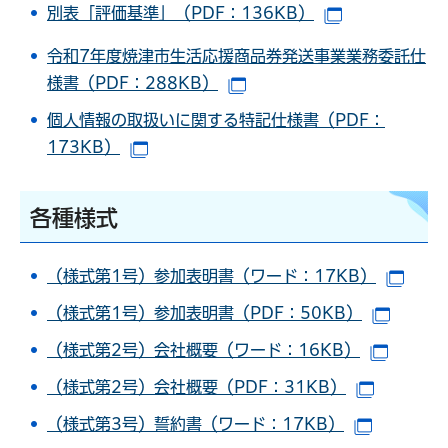
別表「評価基準」（PDF：136KB）
（別ウインド
令和7年度焼津市生活応援商品券発送事業業務委託仕
様書（PDF：288KB）
（別ウインドウで開きます
個人情報の取扱いに関する特記仕様書（PDF：
173KB）
（別ウインドウで開きます）
各種様式
（様式第1号）参加表明書（ワード：17KB）
（別
（様式第1号）参加表明書（PDF：50KB）
（別ウ
（様式第2号）会社概要（ワード：16KB）
（別ウ
（様式第2号）会社概要（PDF：31KB）
（別ウイ
（様式第3号）誓約書（ワード：17KB）
（別ウイ