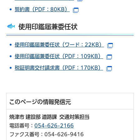
誓約書（PDF：80KB）
（別ウインドウで開きます
使用印鑑届兼委任状
使用印鑑届兼委任状
（ワード：22KB）
（別ウイン
使用印鑑届兼委任状
（PDF：109KB）
（別ウイン
税証明書交付請求書（PDF：170KB）
（別ウイン
このページの情報発信元
焼津市 建設部 道路課 交通対策担当
電話番号：
054-626-2166
ファクス番号：054-626-9416