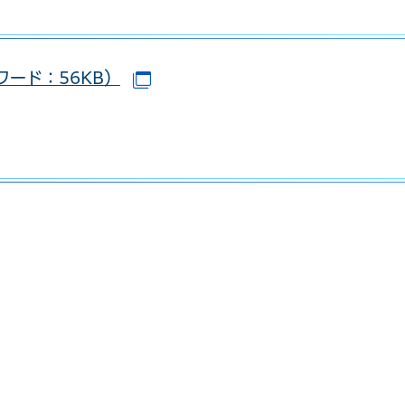
ワード：56KB）
ドウで開きます）
（別ウインドウで開きます）