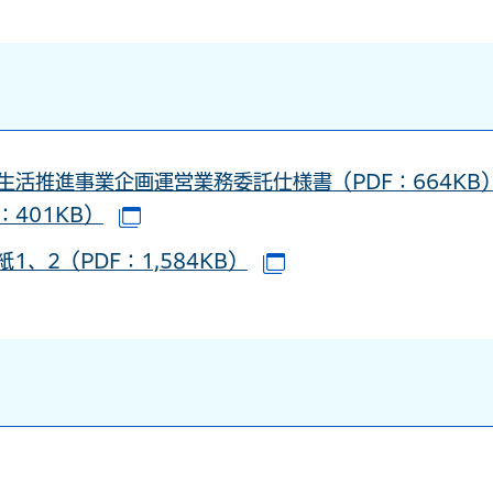
活推進事業企画運営業務委託仕様書（PDF：664KB
401KB）
（別ウインドウで開きます）
紙1、2（PDF：1,584KB）
別ウインドウで開きます）
（別ウインドウで開き