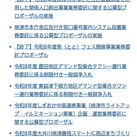
用した関係人口創出事業業務委託に関する公募型プ
ロポーザルの実施
焼津市本庁舎広告付き窓口番号案内システム設置業
務委託に係る公募型プロポーザルの実施
【終了】令和8年度魚（とと）フェス開催事業業務委
託プロポーザル
令和8年度 豊田地区デマンド型乗合タクシー運行業
務委託に係る制限付き一般競争入札
令和8年度 東益津下根方地区デマンド型乗合タクシ
ー運行業務委託に係る制限付き一般競争入札
令和8年度しずおか中部連携事業（焼津市ライトアッ
プ・イルミネーション事業）企画・運営業務委託に
関する公募型プロポーザル
令和8年度大井川焼津藤枝スマートIC周辺まちづくり