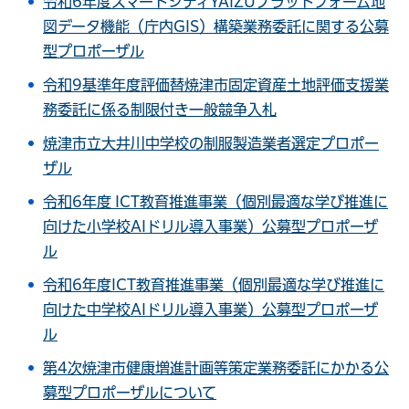
令和6年度スマートシティYAIZUプラットフォーム地
図データ機能（庁内GIS）構築業務委託に関する公募
型プロポーザル
令和9基準年度評価替焼津市固定資産土地評価支援業
務委託に係る制限付き一般競争入札
焼津市立大井川中学校の制服製造業者選定プロポー
ザル
令和6年度 ICT教育推進事業（個別最適な学び推進に
向けた小学校AIドリル導入事業）公募型プロポーザ
ル
令和6年度ICT教育推進事業（個別最適な学び推進に
向けた中学校AIドリル導入事業）公募型プロポーザ
ル
第4次焼津市健康増進計画等策定業務委託にかかる公
募型プロポーザルについて