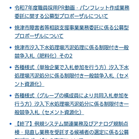
令和7年度職員採用PR動画・パンフレット作成業務
委託に関する公募型プロポーザルについて
焼津市障害者等相談支援事業業務委託に係る公募型
プロポーザルについて
焼津市汐入下水処理場汚泥処理に係る制限付き一般
競争入札（肥料化）その2
各種様式（単独企業で入札参加を行う方）汐入下水
処理場汚泥処分に係る制限付き一般競争入札（セメ
ント資源化）
各種様式（グループの構成員により共同入札参加を
行う方）汐入下水処理場汚泥処分に係る制限付き一
般競争入札（セメント資源化）
【終了】例規システム関連業務及びアナログ規制点
検・見直し業務を受託する候補者の選定に係る公募