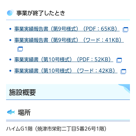
事業が終了したとき
事業実績報告書（第9号様式）（PDF：65KB）
（
事業実績報告書（第9号様式）（ワード：41KB）
（別ウインドウで開きます）
事業実績書（第10号様式）（PDF：52KB）
（別
事業実績書（第10号様式）（ワード：42KB）
（別
施設概要
場所
ハイムG1階（焼津市栄町二丁目5番26号1階）