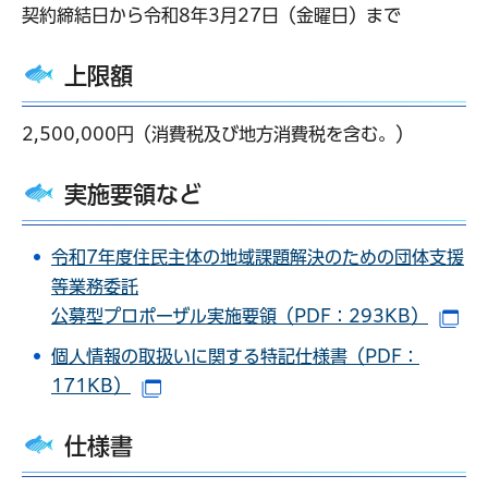
契約締結日から令和8年3月27日（金曜日）まで
上限額
2,500,000円（消費税及び地方消費税を含む。）
実施要領など
令和7年度住民主体の地域課題解決のための団体支援
等業務委託
公募型プロポーザル実施要領（PDF：293KB）
（
個人情報の取扱いに関する特記仕様書（PDF：
171KB）
（別ウインドウで開きます）
仕様書