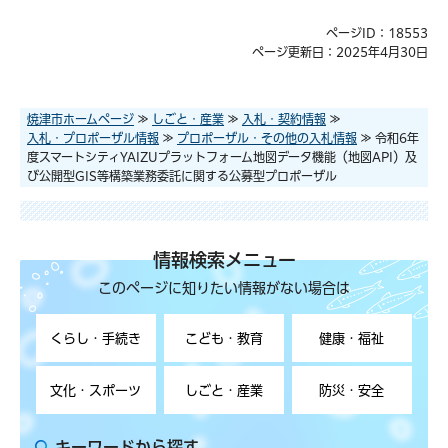
ページID：18553
ページ更新日：2025年4月30日
焼津市ホームページ
≫
しごと・産業
≫
入札・契約情報
≫
入札・プロポーザル情報
≫
プロポーザル・その他の入札情報
≫ 令和6年
度スマートシティYAIZUプラットフォーム地図データ機能（地図API）及
び公開型GIS等構築業務委託に関する公募型プロポーザル
情報検索メニュー
このページに知りたい情報がない場合は
くらし・手続き
こども・教育
健康・福祉
文化・スポーツ
しごと・産業
防災・安全
キーワードから探す