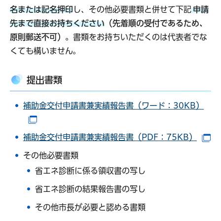
名または記名押印
し、その他必要書類と併せて下記
申請
先まで直接お持ちください
（先着順の受付であるため、
原則郵送不可）。
書類をお持ちいただくのは代表者でな
くても構いません。
提出書類
補助金交付申請書兼実績報告書（ワード：30KB）
（別ウインドウで開きます）
補助金交付申請書兼実績報告書（PDF：75KB）
（
その他必要書類
省エネ診断に係る領収書の写し
省エネ診断の結果報告書の写し
その他市長が必要と認める書類