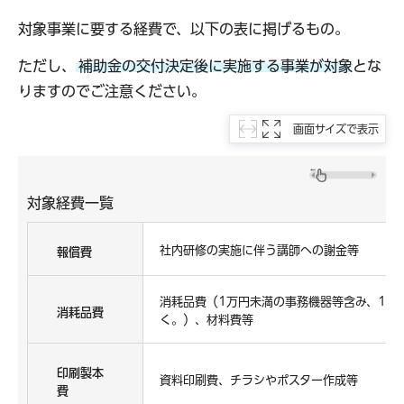
対象事業に要する経費で、以下の表に掲げるもの。
ただし、
補助金の交付決定後に実施する事業が対象
とな
りますのでご注意ください。
画面サイズで表示
対象経費一覧
社内研修の実施に伴う講師への謝金等
報償費
消耗品費（1万円未満の事務機器等含み、1万
消耗品費
く。）、材料費等
印刷製本
資料印刷費、チラシやポスター作成等
費