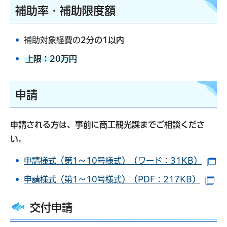
補助率・補助限度額
補助対象経費の
2分の1以内
上限：20万円
申請
申請される方は、事前に商工観光課までご相談くださ
い。
申請様式（第1～10号様式）（ワード：31KB）
（
申請様式（第1～10号様式）（PDF：217KB）
（
交付申請