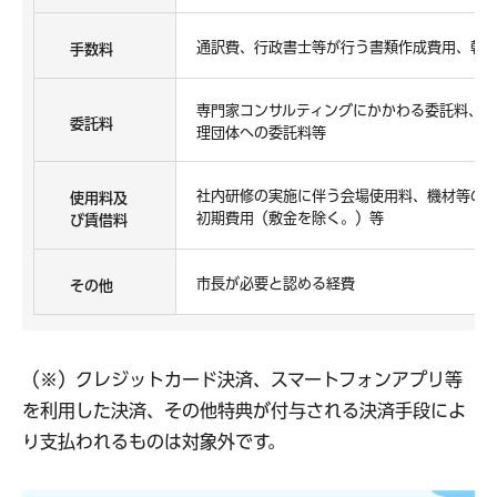
通訳費、行政書士等が行う書類作成費用、斡
手数料
専門家コンサルティングにかかわる委託料、ホ
委託料
理団体への委託料等
社内研修の実施に伴う会場使用料、機材等の
使用料及
初期費用（敷金を除く。）等
び賃借料
市長が必要と認める経費
その他
（※）クレジットカード決済、スマートフォンアプリ等
を利用した決済、その他特典が付与される決済手段によ
り支払われるものは対象外です。