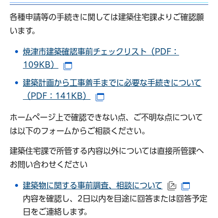
各種申請等の手続きに関しては建築住宅課よりご確認願
います。
焼津市建築確認事前チェックリスト（PDF：
109KB）
（別ウインドウで開きます）
建築計画から工事着手までに必要な手続きについて
（PDF：141KB）
（別ウインドウで開きます）
ホームページ上で確認できない点、ご不明な点について
は以下のフォームからご相談ください。
建築住宅課で所管する内容以外については直接所管課へ
お問い合わせください
建築物に関する事前調査、相談について
（外部サイ
（別ウ
内容を確認し、2日以内を目途に回答または回答予定
日をご連絡します。