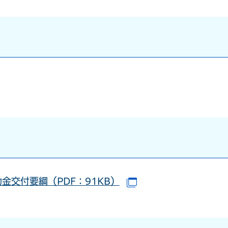
交付要綱（PDF：91KB）
（別ウインドウで開