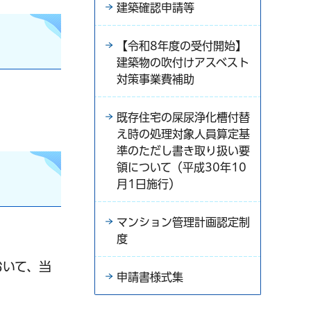
建築確認申請等
【令和8年度の受付開始】
建築物の吹付けアスベスト
対策事業費補助
既存住宅の屎尿浄化槽付替
え時の処理対象人員算定基
準のただし書き取り扱い要
領について（平成30年10
月1日施行）
マンション管理計画認定制
度
おいて、当
申請書様式集