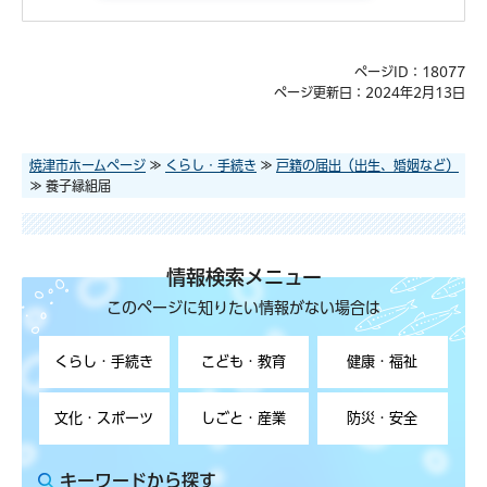
ページID：18077
ページ更新日：2024年2月13日
焼津市ホームページ
≫
くらし・手続き
≫
戸籍の届出（出生、婚姻など）
≫ 養子縁組届
情報検索メニュー
このページに知りたい情報がない場合は
くらし・手続き
こども・教育
健康・福祉
文化・スポーツ
しごと・産業
防災・安全
キーワードから探す