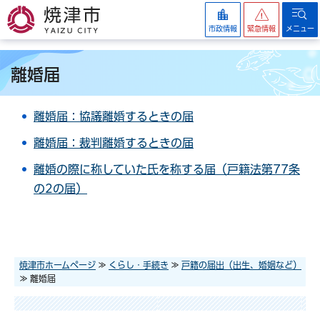
焼津市
市政情報
緊急情報
メニュー
離婚届
離婚届：協議離婚するときの届
離婚届：裁判離婚するときの届
離婚の際に称していた氏を称する届（戸籍法第77条
の2の届）
焼津市ホームページ
≫
くらし・手続き
≫
戸籍の届出（出生、婚姻など）
≫ 離婚届