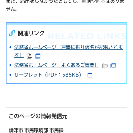
また、届出をしなかったとしても、罰則や罰金はありま
せん。
関連リンク
法務省ホームページ「戸籍に振り仮名が記載されま
す」
（外部サイトへリンク）
（別ウインドウで開きます）
法務省ホームページ「よくあるご質問」
（外部サイ
（別ウ
リーフレット（PDF：585KB）
（別ウインドウで
このページの情報発信元
焼津市 市民環境部 市民課