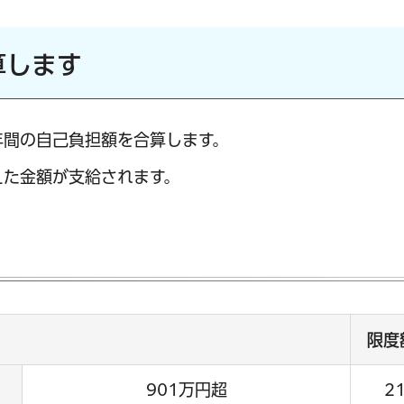
算します
年間の自己負担額を合算します。
えた金額が支給されます。
限度
901万円超
2