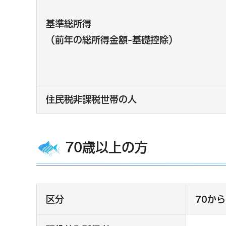
基準総所得
（前年の総所得金額-基礎控除）
住民税非課税世帯の人
70歳以上の方
区分
70か