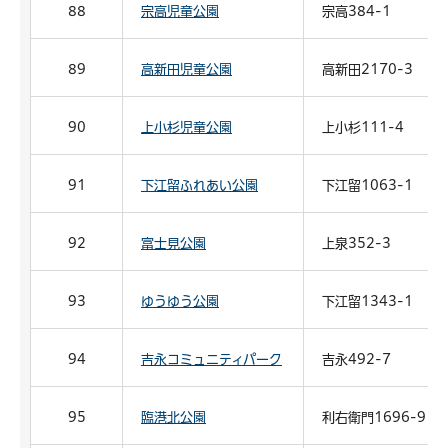
88
宗高児童公園
宗高384-1
89
高新田児童公園
高新田2170-3
90
上小杉児童公園
上小杉111-4
91
下江留ふれあい公園
下江留1063-1
92
富士見公園
上泉352-3
93
ゆうゆう公園
下江留1343-1
94
吉永コミュニティパーク
吉永492-7
95
臨港北公園
利右衛門1696-9