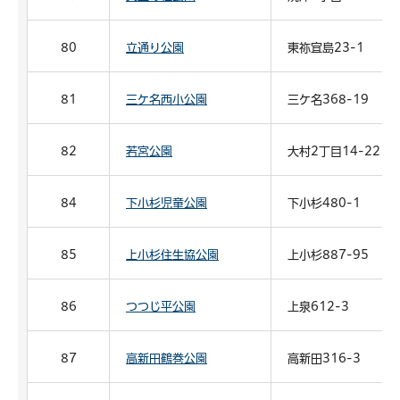
80
立通り公園
東祢宜島23-1
81
三ケ名西小公園
三ケ名368-19
82
若宮公園
大村2丁目14-22
84
下小杉児童公園
下小杉480-1
85
上小杉住生協公園
上小杉887-95
86
つつじ平公園
上泉612-3
87
高新田鶴巻公園
高新田316-3