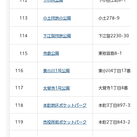
下小田公園
下小田上町8-1
112
113
小土団地小公園
小土278-9
114
下江留団地公園
下江留2230-30
寺島公園
東祢宜島8-1
115
116
東小川1号公園
東小川4丁目17番
117
大覚寺1丁目4番
大覚寺1号公園
118
本町地区ポケットパーク
本町3丁目897-35
119
市役所前ポケットパーク
本町2丁目843-2