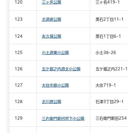
120
三ヶ名公園
三ヶ名419-1
123
北道原公園
黒石2丁目11-1
124
永久保公園
黒石1丁目6-1
125
小土道東小公園
小土38-26
126
五ケ堀之内道北小公園
五ケ堀之内221-17
127
大住中島小公園
大住719-1
128
北川原公園
石津3丁目29-1
129
三右衛門新田254-1
三右衛門新田宮下小公園