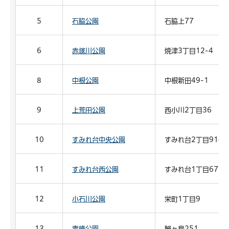
5
石脇公園
石脇上77
6
赤塚川公園
焼津3丁目12-4
8
中根公園
中根新田49-1
9
上荒田公園
西小川2丁目36
10
すみれ台中央公園
すみれ台2丁目914
11
すみれ台西公園
すみれ台1丁目672
12
小石川公園
栄町1丁目9
13
青峰公園
鰯ヶ島251