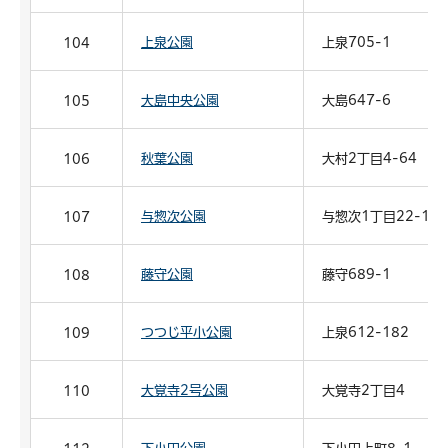
上泉公園
上泉705-1
104
大島中央公園
大島647-6
105
秋葉公園
大村2丁目4-64
106
与惣次公園
与惣次1丁目22-1
107
藤守公園
藤守689-1
108
つつじ平小公園
上泉612-182
109
大覚寺2号公園
大覚寺2丁目4
110