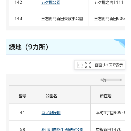
142
五ケ堀公園
五ケ堀之内1111
143
三右衛門新田東段小公園
三右衛門新田606-2
緑地（9カ所）
画面サイズで表示
番号
公園名
所在地
41
浜ノ堀緑地
本町4丁目909-8
58
栃山川自然生態観察公園
中根新田1470