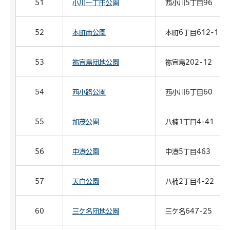
51
小川一丁田公園
西小川5丁目96
52
本町南公園
本町6丁目612-1
53
祢宜島団地公園
祢宜島202-12
54
西小路公園
西小川6丁目60
55
加茂公園
八楠1丁目4-41
56
中港公園
中港5丁目463
57
天白公園
八楠2丁目4-22
60
三ケ名団地公園
三ケ名647-25