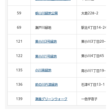
59
栃山川緑地公園
大島228-2
69
瀬戸川緑地
駅北4丁目14-24
121
東小川3号緑地
東小川3丁目20-10
122
東小川4丁目45
東小川1号緑地
135
小川南緑地
南小川1丁目19-1
136
前の川石津緑地
石津4丁目13-1
139
潮風グリーンウォーク
一色字寄子