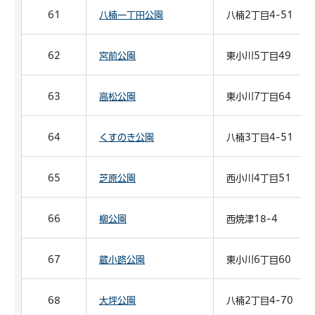
61
八楠一丁田公園
八楠2丁目4-51
62
宮前公園
東小川5丁目49
63
高松公園
東小川7丁目64
64
くすのき公園
八楠3丁目4-51
65
芝原公園
西小川4丁目51
66
柳公園
西焼津18-4
67
蔵小路公園
東小川6丁目60
68
大坪公園
八楠2丁目4-70