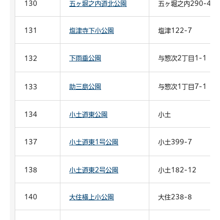
130
五ヶ堀之内道北公園
五ヶ堀之内290-4
131
塩津寺下小公園
塩津122-7
下雨垂公園
与惣次2丁目1-1
132
助三島公園
与惣次1丁目7-1
133
134
小土道東公園
小土
137
小土道東1号公園
小土399-7
138
小土道東2号公園
小土182-12
140
大住横上小公園
大住238-8