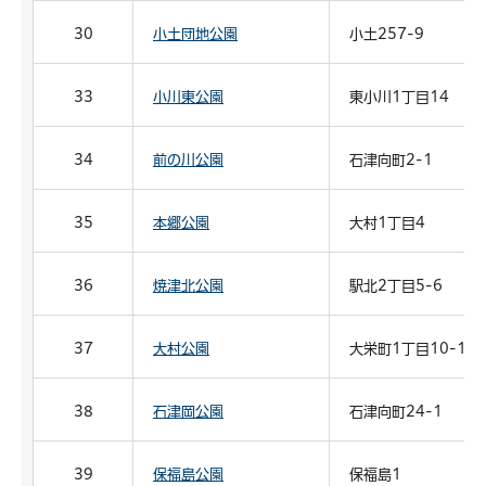
30
小土団地公園
小土257-9
33
小川東公園
東小川1丁目14
34
前の川公園
石津向町2-1
35
本郷公園
大村1丁目4
36
焼津北公園
駅北2丁目5-6
37
大村公園
大栄町1丁目10-1
38
石津岡公園
石津向町24-1
39
保福島公園
保福島1