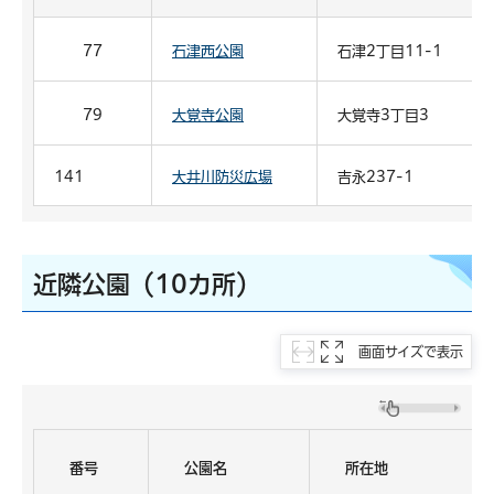
77
石津西公園
石津2丁目11-1
79
大覚寺公園
大覚寺3丁目3
141
大井川防災広場
吉永237-1
近隣公園（10カ所）
画面サイズで表示
番号
公園名
所在地