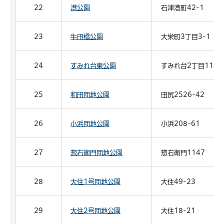
22
港公園
石津港町42-1
23
牛田橋公園
大栄町3丁目3-1
24
すみれ台東公園
すみれ台2丁目1143
25
和田団地公園
田尻2526-42
26
小浜団地公園
小浜208-61
27
惣右衛門団地公園
惣右衛門1147
28
大住1号団地公園
大住49-23
29
大住2号団地公園
大住18-21