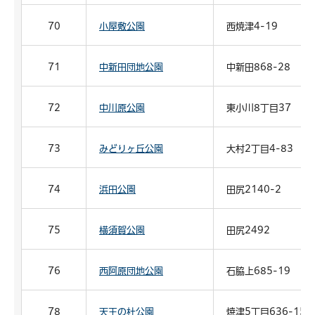
70
小屋敷公園
西焼津4-19
71
中新田団地公園
中新田868-28
72
中川原公園
東小川8丁目37
73
みどりヶ丘公園
大村2丁目4-83
74
浜田公園
田尻2140-2
75
横須賀公園
田尻2492
76
西阿原団地公園
石脇上685-19
78
天王の杜公園
焼津5丁目636-15