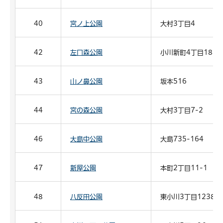
40
宮ノ上公園
大村3丁目4
42
左口森公園
小川新町4丁目1888
43
山ノ鼻公園
坂本516
44
宮の森公園
大村3丁目7-2
46
大島中公園
大島735-164
47
新屋公園
本町2丁目11-1
48
八反田公園
東小川3丁目1238-2