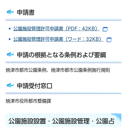
申請書
公園施設管理許可申請書（PDF：42KB）
（別ウイ
公園施設管理許可申請書（ワード：32KB）
（別ウ
申請の根拠となる条例および要綱
焼津市都市公園条例、焼津市都市公園条例施行規則
申請受付窓口
焼津市役所都市整備課
公園施設設置・公園施設管理・公園占