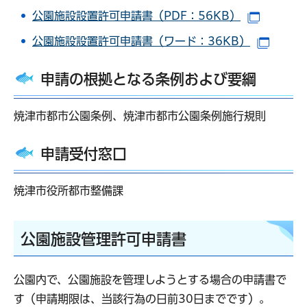
公園施設設置許可申請書（PDF：56KB）
（別ウイ
公園施設設置許可申請書（ワード：36KB）
（別ウ
申請の根拠となる条例および要綱
焼津市都市公園条例、焼津市都市公園条例施行規則
申請受付窓口
焼津市役所都市整備課
公園施設管理許可申請書
公園内で、公園施設を管理しようとする場合の申請書で
す（申請期限は、当該行為の日前30日までです）。