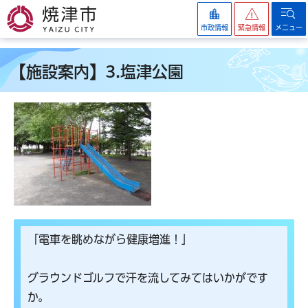
焼津市
市政情報
緊急情報
メニュー
【施設案内】3.塩津公園
「電車を眺めながら健康増進！」
グラウンドゴルフで汗を流してみてはいかがです
か。