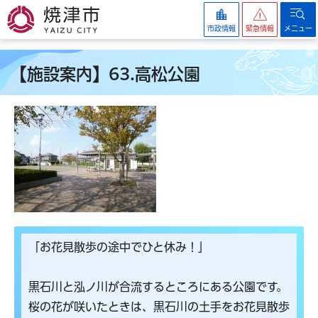
焼津市
市政情報
緊急情報
メニュー
【施設案内】63.高松公園
「お花見散歩の途中でひと休み！」
黒石川と泓ノ川が合流するところにある公園です。
桜の花が咲いたときは、黒石川の土手をお花見散歩