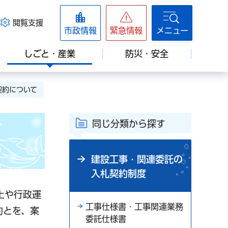
閲覧支援
市政情報
緊急情報
メニュー
しごと・産業
防災・安全
契約について
同じ分類から探す
建設工事・関連委託の
入札契約制度
上や行政運
工事仕様書・工事関連業務
約とを、案
委託仕様書