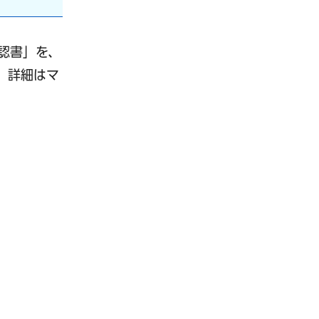
認書」を、
。詳細はマ
きます）
きます）