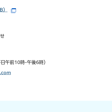
B）
（別ウインドウで開きます）
サイトへリンク）
ウインドウで開きます）
わせ
平日午前10時-午後6時）
.com
へリンク）
ドウで開きます）