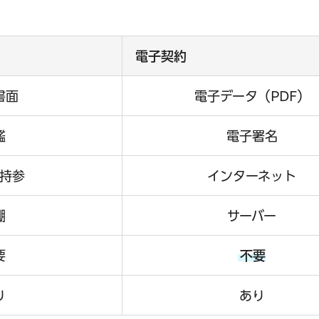
電子契約
書面
電子データ（PDF）
鑑
電子署名
持参
インターネット
棚
サーバー
要
不要
り
あり