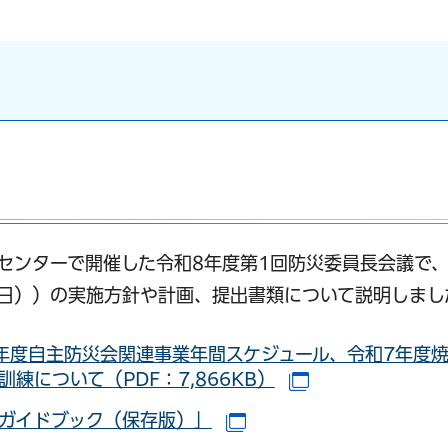
災センターで開催した令和8年度第1回防災委員長会議で
土曜日））の実施方針や計画、提出書類について説明しまし
年度自主防災会関連事業年間スケジュール、令和7年度
練について（PDF：7,866KB）
（別ウインドウ
ガイドブック（保存版）」
（別ウインドウで開きま