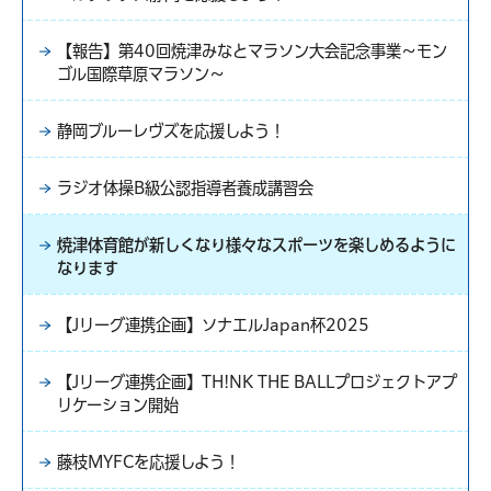
【報告】第40回焼津みなとマラソン大会記念事業～モン
ゴル国際草原マラソン～
静岡ブルーレヴズを応援しよう！
ラジオ体操B級公認指導者養成講習会
焼津体育館が新しくなり様々なスポーツを楽しめるように
なります
【Jリーグ連携企画】ソナエルJapan杯2025
【Jリーグ連携企画】TH!NK THE BALLプロジェクトアプ
リケーション開始
藤枝MYFCを応援しよう！