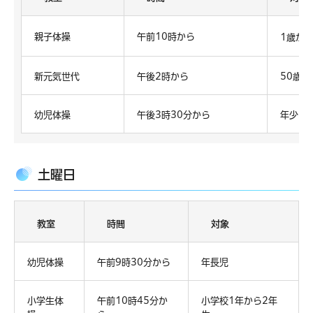
親子体操
午前10時から
1歳か
新元気世代
午後2時から
50歳
幼児体操
午後3時30分から
年少・
土曜日
教室
時間
対象
幼児体操
午前9時30分から
年長児
小学生体
午前10時45分か
小学校1年から2年