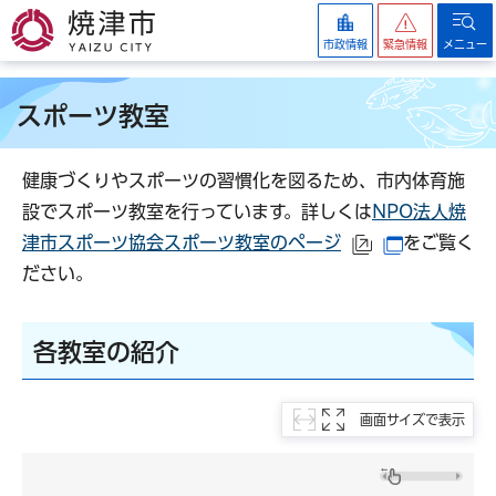
焼津市
市政情報
緊急情報
メニュー
スポーツ教室
健康づくりやスポーツの習慣化を図るため、市内体育施
設でスポーツ教室を行っています。詳しくは
NPO法人焼
津市スポーツ協会スポーツ教室のページ
をご覧く
（外部サイトへ
（別ウイン
ださい。
各教室の紹介
画面サイズで表示