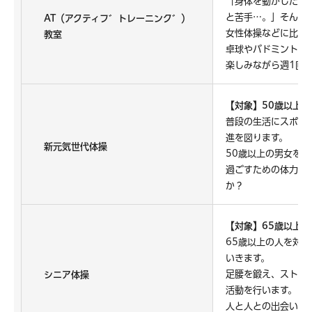
「身体を動かしたい
と苦手…。」そんな
AT（アクティフ゛トレーニンク゛）
女性体操などに比べ
教室
卓球やバドミントン
楽しみながら週1回
【対象】50歳以上の
普段の生活にスポー
進を図ります。
新元気世代体操
50歳以上の男女を
過ごすための体力、
か？
【対象】65歳以上の
65歳以上の人を対
いきます。
足腰を鍛え、ストレ
シニア体操
活動を行います。
人と人との出会いを