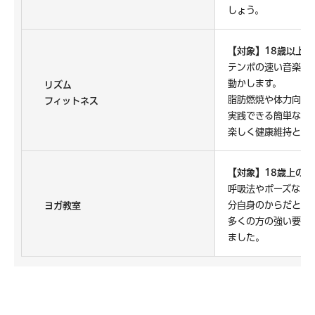
しょう。
【対象】18歳以上の
テンポの速い音楽の
動かします。
リズム
脂肪燃焼や体力向上
フィットネス
実践できる簡単なス
楽しく健康維持と仲
【対象】18歳上の男
呼吸法やポーズなど
分自身のからだと向
ヨガ教室
多くの方の強い要望
ました。