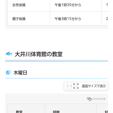
女性体操
午後1時30分から
18
親子体操
午後3時15分から
2歳
大井川体育館の教室
木曜日
画面サイズで表示
教室
時間
対象