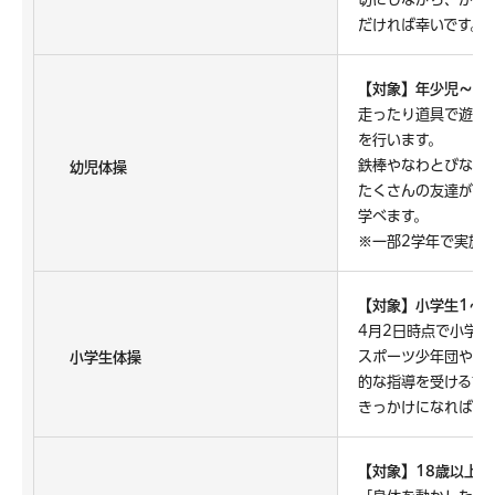
だければ幸いです。
【対象】年少児～年
走ったり道具で遊ん
を行います。
鉄棒やなわとびなど
幼児体操
たくさんの友達がい
学べます。
※一部2学年で実施
【対象】小学生1～2
4月2日時点で小学生
スポーツ少年団やク
小学生体操
的な指導を受ける前
きっかけになればと
【対象】18歳以上の