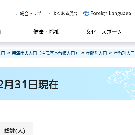
Foreign Language
総合トップ
よくある質問
育
健康・福祉
文化・スポーツ
人口
≫
焼津市の人口（住民基本台帳人口）
≫
年齢別人口
≫
年齢別人口
2月31日現在
総数(人)