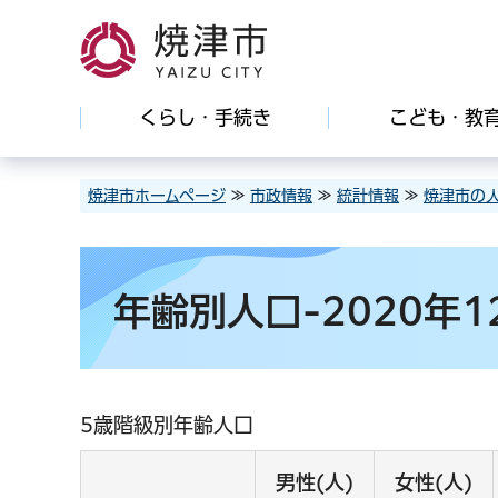
焼津市
くらし・手続き
こども・教
焼津市ホームページ
≫
市政情報
≫
統計情報
≫
焼津市の
年齢別人口-2020年1
5歳階級別年齢人口
男性(人)
女性(人)