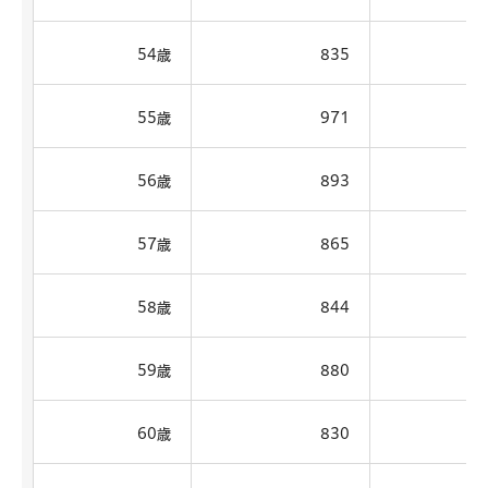
54歳
835
55歳
971
56歳
893
57歳
865
58歳
844
59歳
880
60歳
830