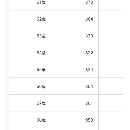
61歳
870
62歳
864
63歳
839
64歳
822
65歳
824
66歳
804
67歳
861
68歳
953