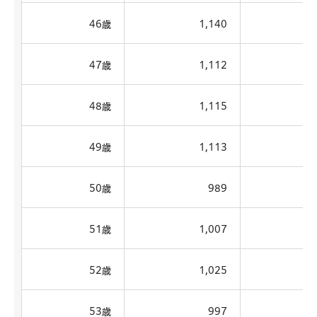
46歳
1,140
47歳
1,112
48歳
1,115
49歳
1,113
50歳
989
51歳
1,007
52歳
1,025
53歳
997