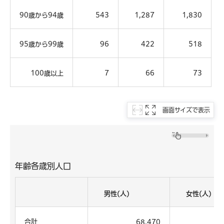
90歳から94歳
543
1,287
1,830
95歳から99歳
96
422
518
100歳以上
7
66
73
画面サイズで表示
年齢各歳別人口
男性(人)
女性(人)
合計
68,470
7