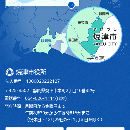
焼津市役所
法人番号 1000020222127
〒425-8502 静岡県焼津市本町2丁目16番32号
電話番号：
054-626-1111
(代表)
開庁時間：
月曜日から金曜日まで
午前8時30分から午後5時15分まで
（祝休日・12月29日から１月３日を除く）