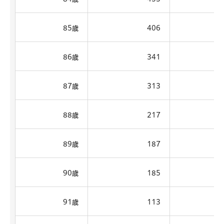
85歳
406
86歳
341
87歳
313
88歳
217
89歳
187
90歳
185
91歳
113