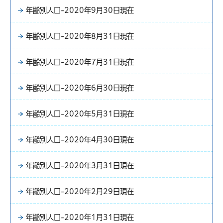
年齢別人口-2020年9月30日現在
年齢別人口-2020年8月31日現在
年齢別人口-2020年7月31日現在
年齢別人口-2020年6月30日現在
年齢別人口-2020年5月31日現在
年齢別人口-2020年4月30日現在
年齢別人口-2020年3月31日現在
年齢別人口-2020年2月29日現在
年齢別人口-2020年1月31日現在