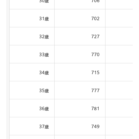
30歳
706
31歳
702
32歳
727
33歳
770
34歳
715
35歳
777
36歳
781
37歳
749