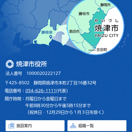
焼津市役所
法人番号 1000020222127
〒425-8502 静岡県焼津市本町2丁目16番32号
電話番号：
054-626-1111
(代表)
開庁時間：
月曜日から金曜日まで
午前8時30分から午後5時15分まで
（祝休日・12月29日から１月３日を除く）
施設案内
組織一覧