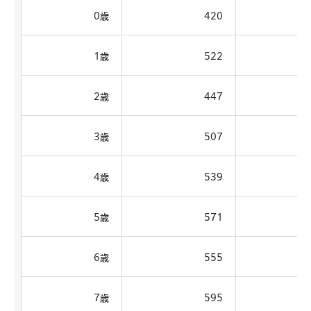
0歳
420
1歳
522
2歳
447
3歳
507
4歳
539
5歳
571
6歳
555
7歳
595