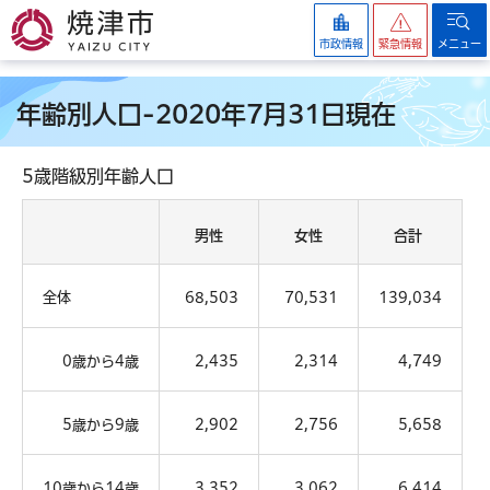
焼津市
市政情報
緊急情報
メニュー
年齢別人口-2020年7月31日現在
5歳階級別年齢人口
男性
女性
合計
全体
68,503
70,531
139,034
0歳から4歳
2,435
2,314
4,749
5歳から9歳
2,902
2,756
5,658
10歳から14歳
3,352
3,062
6,414