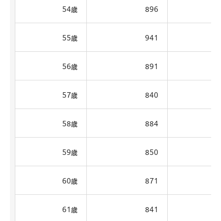
54歳
896
55歳
941
56歳
891
57歳
840
58歳
884
59歳
850
60歳
871
61歳
841