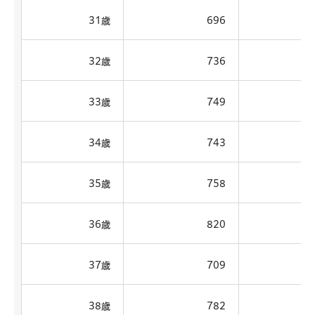
31歳
696
32歳
736
33歳
749
34歳
743
35歳
758
36歳
820
37歳
709
38歳
782