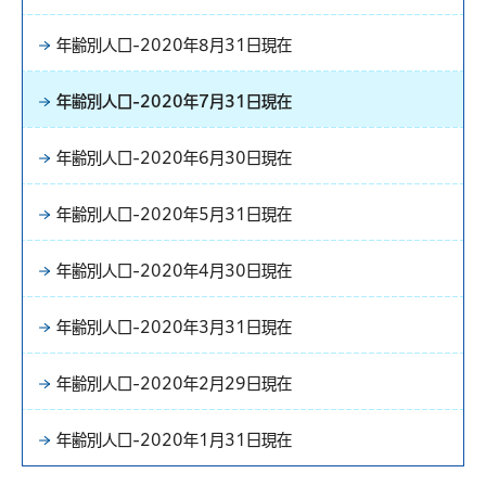
年齢別人口-2020年8月31日現在
年齢別人口-2020年7月31日現在
年齢別人口-2020年6月30日現在
年齢別人口-2020年5月31日現在
年齢別人口-2020年4月30日現在
年齢別人口-2020年3月31日現在
年齢別人口-2020年2月29日現在
年齢別人口-2020年1月31日現在