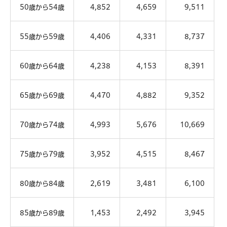
50歳から54歳
4,852
4,659
9,511
55歳から59歳
4,406
4,331
8,737
60歳から64歳
4,238
4,153
8,391
65歳から69歳
4,470
4,882
9,352
70歳から74歳
4,993
5,676
10,669
75歳から79歳
3,952
4,515
8,467
80歳から84歳
2,619
3,481
6,100
85歳から89歳
1,453
2,492
3,945