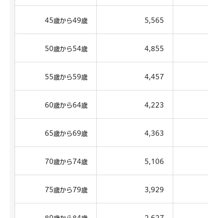
45歳から49歳
5,565
50歳から54歳
4,855
55歳から59歳
4,457
60歳から64歳
4,223
65歳から69歳
4,363
70歳から74歳
5,106
75歳から79歳
3,929