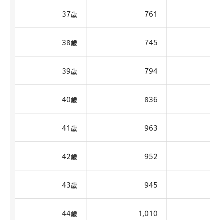
37歳
761
38歳
745
39歳
794
40歳
836
41歳
963
42歳
952
43歳
945
44歳
1,010