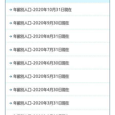
年齢別人口-2020年10月31日現在
年齢別人口-2020年9月30日現在
年齢別人口-2020年8月31日現在
年齢別人口-2020年7月31日現在
年齢別人口-2020年6月30日現在
年齢別人口-2020年5月31日現在
年齢別人口-2020年4月30日現在
年齢別人口-2020年3月31日現在