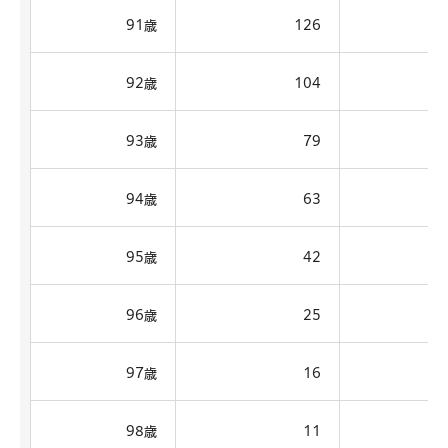
91歳
126
92歳
104
93歳
79
94歳
63
95歳
42
96歳
25
97歳
16
98歳
11