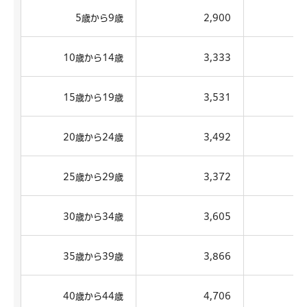
5歳から9歳
2,900
10歳から14歳
3,333
15歳から19歳
3,531
20歳から24歳
3,492
25歳から29歳
3,372
30歳から34歳
3,605
35歳から39歳
3,866
40歳から44歳
4,706