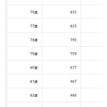
76歳
832
77歳
823
78歳
795
79歳
759
80歳
677
81歳
487
82歳
486