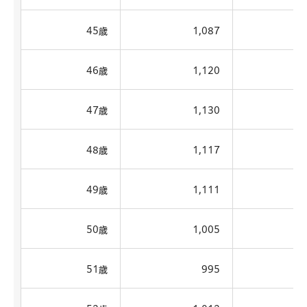
45歳
1,087
46歳
1,120
47歳
1,130
48歳
1,117
49歳
1,111
50歳
1,005
51歳
995