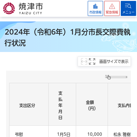
焼津市
市政情報
緊急情報
メニュー
2024年（令和6年）1月分市長交際費執
行状況
画面サイズで表示
支
払
金額
支出区分
年
支払内容
（円）
月
日
弔慰
1月5日
10,000
松永 雅樹 