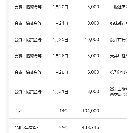
会費・協賛金等
1月20日
5,000
一般社団法
会費・協賛金等
1月21日
10,000
姉妹都市ホ
会費・協賛金等
1月25日
10,000
焼津市民生
会費・協賛金等
1月26日
5,000
大井川経営
会費・協賛金等
1月28日
6,000
第76回静岡
富士山静岡
会費・協賛金等
1月31日
3,000
員交流会会
合計
14件
104,000
令和5年度累計
438,745
55件