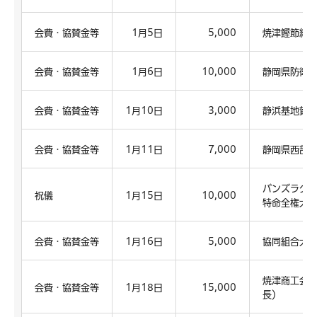
会費・協賛金等
1月5日
5,000
焼津鰹節組
会費・協賛金等
1月6日
10,000
静岡県防衛
会費・協賛金等
1月10日
3,000
静浜基地賀
会費・協賛金等
1月11日
7,000
静岡県西部
バンズラグチ
祝儀
1月15日
10,000
特命全権大使
会費・協賛金等
1月16日
5,000
協同組合大
焼津商工会
会費・協賛金等
1月18日
15,000
長）