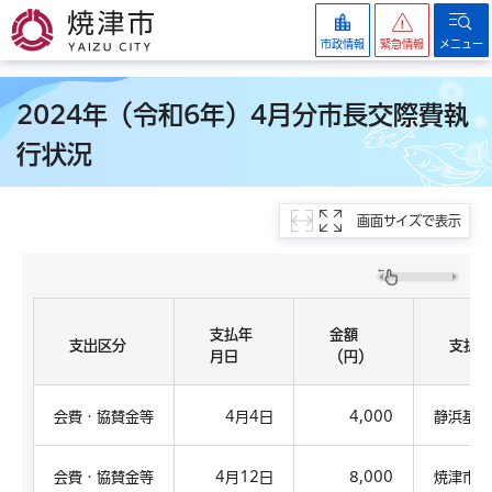
焼津市
市政情報
緊急情報
メニュー
2024年（令和6年）4月分市長交際費執
行状況
画面サイズで表示
支払年
金額
支出区分
支払内
月日
（円）
会費・協賛金等
4月4日
4,000
静浜基地
会費・協賛金等
4月12日
8,000
焼津市自