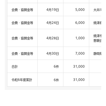
会費・協賛金等
4月19日
5,000
大井川商
会費・協賛金等
4月24日
6,000
焼津商工
焼津市豊
会費・協賛金等
4月28日
1,000
懇親会会
会費・協賛金等
4月30日
7,000
静岡県市
合計
6件
31,000
令和6年度累計
31,000
6件