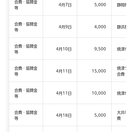
会費・協賛金
4月7日
5,000
静岡県
等
会費・協賛金
4月9日
4,000
静浜基
等
会費・協賛金
4月10日
9,500
焼津市
等
会費・協賛金
焼津ライ
4月11日
15,000
等
会費
会費・協賛金
4月11日
10,000
焼津市
等
会費・協賛金
大井川
4月18日
5,000
等
費