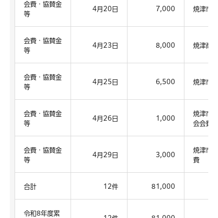
会費・協賛金
4月20日
7,000
焼津市
等
会費・協賛金
4月23日
8,000
焼津商
等
会費・協賛金
4月25日
6,500
焼津市
等
会費・協賛金
焼津市
4月26日
1,000
等
会会費
会費・協賛金
焼津市
4月29日
3,000
等
費
合計
12件
81,000
令和8年度累