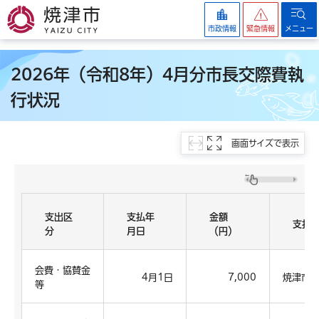
焼津市
市政情報
緊急情報
メニュー
2026年（令和8年）4月分市長交際費執
行状況
画面サイズで表示
支出区
支払年
金額
支払
分
月日
（円）
会費・協賛金
4月1日
7,000
焼津市
等