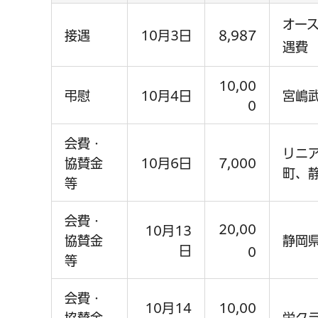
オー
接遇
10月3日
8,987
遇費
10,00
弔慰
10月4日
宮嶋
0
会費・
リニ
協賛金
10月6日
7,000
町、
等
会費・
20,00
10月13
協賛金
静岡
日
0
等
会費・
10月14
10,00