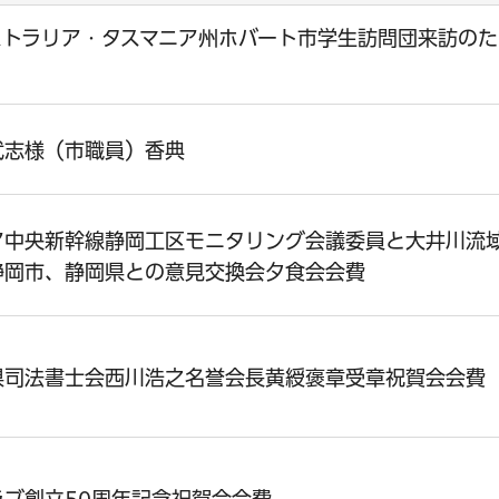
ストラリア・タスマニア州ホバート市学生訪問団来訪のた
武志様（市職員）香典
ア中央新幹線静岡工区モニタリング会議委員と大井川流域
静岡市、静岡県との意見交換会夕食会会費
県司法書士会西川浩之名誉会長黄綬褒章受章祝賀会会費