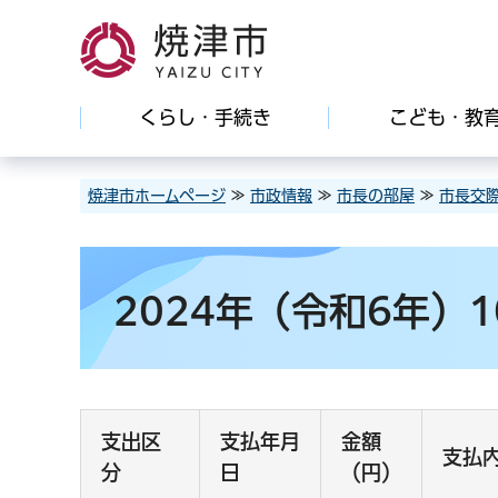
焼津市
くらし・手続き
こども・教
焼津市ホームページ
≫
市政情報
≫
市長の部屋
≫
市長交
2024年（令和6年）
支出区
支払年月
金額
支払
分
日
（円）