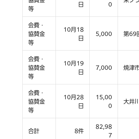
協賛金
栄ク
日
0
等
会費・
10月18
協賛金
5,000
第6
日
等
会費・
10月19
協賛金
7,000
焼津
日
等
会費・
10月28
15,00
協賛金
大井
日
0
等
82,98
合計
8件
7