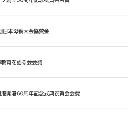
ラブ創立50周年記念祝賀会会費
9回日本母親大会協賛金
市教育を語る会会費
川港開港60周年記念式典祝賀会会費