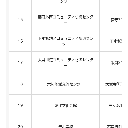
ンター
藤守地区コミュニティ防災センタ
15
藤守202
ー
下小杉地区コミュニティ防災セン
16
下小杉53
ター
大井川港コミュニティ防災センタ
17
飯渕216
ー
18
大村地域交流センター
大覚寺3丁目5
19
焼津文化会館
三ヶ名155
20
港小学校
石津港町40