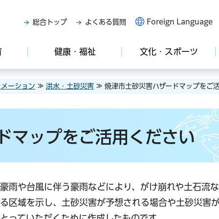
Foreign Language
総合トップ
よくある質問
育
健康・福祉
文化・スポーツ
ォメーション
≫
洪水・土砂災害
≫ 焼津市土砂災害ハザードマップをご
ドマップをご活用ください
中豪雨や台風に伴う豪雨などにより、がけ崩れや土石流
ある区域を示し、土砂災害が予想される場合や土砂災害
とっていただくために作成したものです。