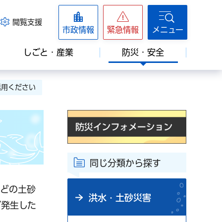
閲覧支援
市政情報
緊急情報
メニュー
しごと・産業
防災・安全
活用ください
同じ分類から探す
などの土砂
洪水・土砂災害
が発生した