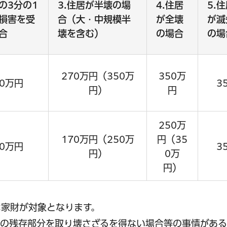
財の3分の1
3.住居が半壊の場
4.住居
5.
損害を受
合（大・中規模半
が全壊
が滅
合
壊を含む）
の場合
の場
270万円（350万
350万
50万円
3
円）
円
250万
170万円（250万
円（35
50万円
3
円）
0万
円）
は家財が対象となります。
居の残存部分を取り壊さざるを得ない場合等の事情があ