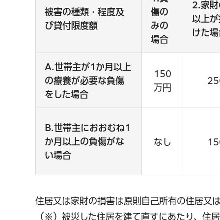
2.家
被害の種類・程度及
傷の
以上が
び貸付限度額
みの
けた場
場合
A.世帯主が1か月以上
150
の療養が必要な負傷
2
万円
をした場合
B.世帯主におおむね1
か月以上の負傷がな
なし
1
い場合
住居又は家財の損害は原則自己所有の住居又
（※）被災した住居を建て直すにあたり、住