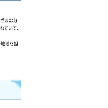
まざまな分
ねていて、
の地域を担
。