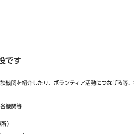
役です
談機関を紹介したり、ボランティア活動につなげる等、
る各機関等
談所）