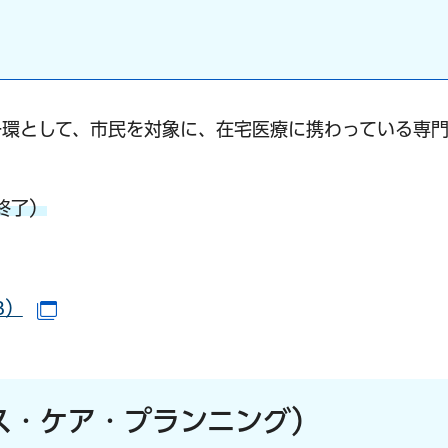
一環として、市民を対象に、在宅医療に携わっている専
終了）
B）
（別ウインドウで開きます）
ス・ケア・プランニング）