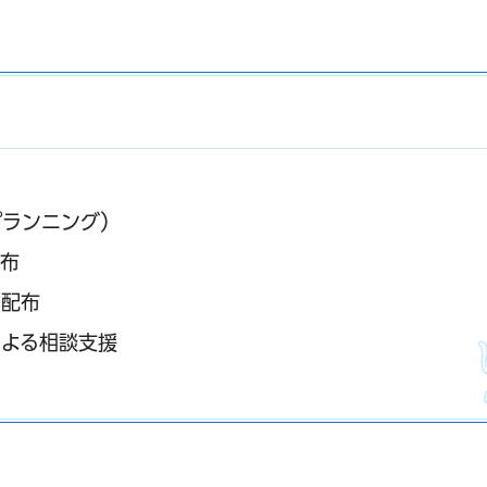
プランニング）
配布
の配布
による相談支援