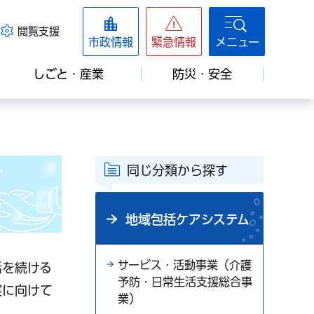
閲覧支援
市政情報
緊急情報
メニュー
しごと・産業
防災・安全
同じ分類から探す
地域包括ケアシステム
サービス・活動事業（介護
活を続ける
予防・日常生活支援総合事
実に向けて
業）