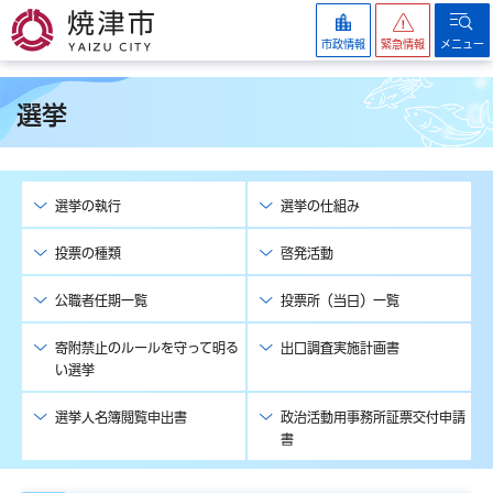
焼津市
市政情報
緊急情報
メニュー
選挙
選挙の執行
選挙の仕組み
投票の種類
啓発活動
公職者任期一覧
投票所（当日）一覧
寄附禁止のルールを守って明る
出口調査実施計画書
い選挙
選挙人名簿閲覧申出書
政治活動用事務所証票交付申請
書