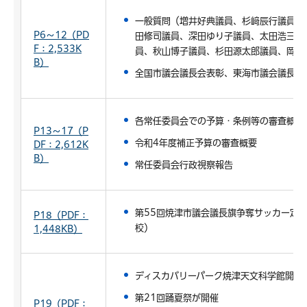
一般質問（増井好典議員、杉﨑辰行議員、
P6～12（PD
田修司議員、深田ゆり子議員、太田浩三郎
F：2,533K
員、秋山博子議員、杉田源太郎議員、岡田
B）
全国市議会議長会表彰、東海市議会議長会
各常任委員会での予算・条例等の審査概要
P13～17（P
令和4年度補正予算の審査概要
DF：2,612K
B）
常任委員会行政視察報告
第55回焼津市議会議長旗争奪サッカー定
P18（PDF：
校）
1,448KB）
ディスカバリーパーク焼津天文科学館開館
第21回踊夏祭が開催
P19（PDF：