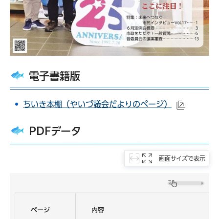
電子書籍版
ちいき本棚（やいづ議会だよりのページ）
（外部サ
PDFデータ
画面サイズで表示
ページ
内容