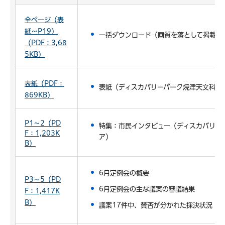
全ページ（表
紙～P19）
一括ダウンロード（画質を落として掲載し
（PDF：3,68
5KB）
表紙（PDF：
表紙（ディスカバリーパーク焼津天文科学
869KB）
P1～2（PD
特集：市民インタビュー（ディスカバリー
F：1,203K
ア）
B）
6月定例会の概要
P3～5（PD
6月定例会の主な議案の審議結果
F：1,417K
B）
議案17件中、賛否が分かれた採決状況