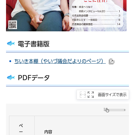
電子書籍版
ちいき本棚（やいづ議会だよりのページ）
（外部サ
PDFデータ
画面サイズで表示
ペ
ー
内容