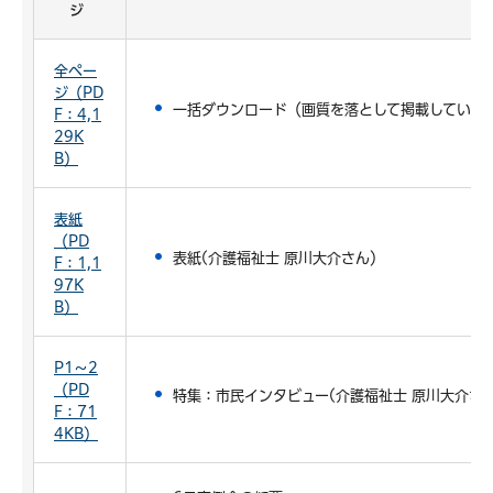
ジ
全ペー
ジ（PD
一括ダウンロード（画質を落として掲載していま
F：4,1
29K
B）
表紙
（PD
表紙(介護福祉士 原川大介さん）
F：1,1
97K
B）
P1～2
（PD
特集：市民インタビュー(介護福祉士 原川大介さ
F：71
4KB）