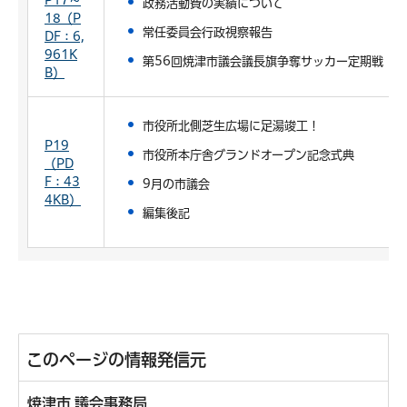
P17～
政務活動費の実績について
18（P
常任委員会行政視察報告
DF：6,
961K
第56回焼津市議会議長旗争奪サッカー定期戦（
B）
市役所北側芝生広場に足湯竣工！
P19
市役所本庁舎グランドオープン記念式典
（PD
F：43
9月の市議会
4KB）
編集後記
このページの情報発信元
焼津市 議会事務局