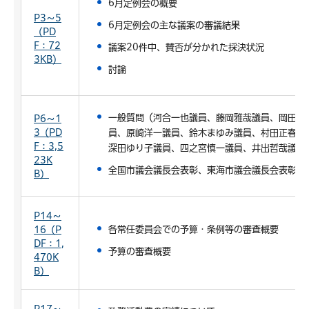
6月定例会の概要
P3～5
6月定例会の主な議案の審議結果
（PD
F：72
議案20件中、賛否が分かれた採決状況
3KB）
討論
一般質問（河合一也議員、藤岡雅哉議員、岡田光
P6～1
3（PD
員、原崎洋一議員、鈴木まゆみ議員、村田正春議
F：3,5
深田ゆり子議員、四之宮慎一議員、井出哲哉議員
23K
全国市議会議長会表彰、東海市議会議長会表彰
B）
P14～
各常任委員会での予算・条例等の審査概要
16（P
DF：1,
予算の審査概要
470K
B）