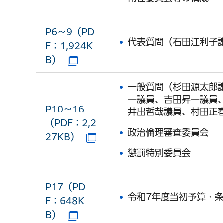
P6～9（PD
代表質問（石田江利子
F：1,924K
B）
（別ウインドウで開きます）
一般質問（杉田源太郎
一議員、吉田昇一議員
P10～16
井出哲哉議員、村田正
（PDF：2,2
政治倫理審査委員会
27KB）
（別ウインドウで開きます）
懲罰特別委員会
P17（PD
令和7年度当初予算・
F：648K
B）
（別ウインドウで開きます）