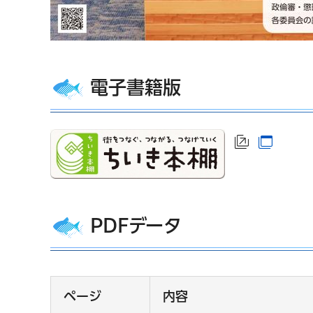
電子書籍版
（外部サイ
（別ウ
PDFデータ
ページ
内容