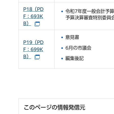
P18（PD
令和7年度一般会計予
F：693K
予算決算審査特別委員
B）
（別ウインドウで開きます）
意見書
P19（PD
6月の市議会
F：699K
B）
（別ウインドウで開きます）
編集後記
このページの情報発信元