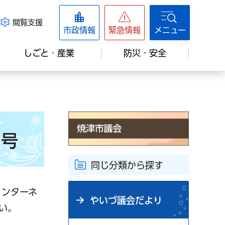
閲覧支援
市政情報
緊急情報
メニュー
しごと・産業
防災・安全
9号
同じ分類から探す
インターネ
やいづ議会だより
い。