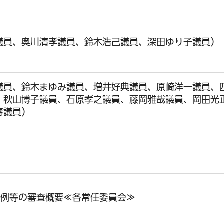
議員、奥川清孝議員、鈴木浩己議員、深田ゆり子議員）
議員、鈴木まゆみ議員、増井好典議員、原崎洋一議員、
、秋山博子議員、石原孝之議員、藤岡雅哉議員、岡田光
春議員）
条例等の審査概要≪各常任委員会≫