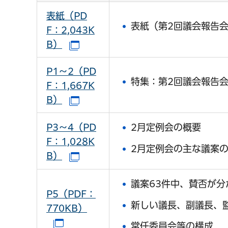
表紙（PD
表紙（第2回議会報告
F：2,043K
B）
（別ウインドウで開きます）
P1～2（PD
特集：第2回議会報告
F：1,667K
B）
（別ウインドウで開きます）
P3～4（PD
2月定例会の概要
F：1,028K
2月定例会の主な議案
B）
（別ウインドウで開きます）
議案63件中、賛否が
P5（PDF：
新しい議長、副議長、
770KB）
（別ウインドウで開きます）
常任委員会等の構成