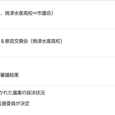
会、焼津水産高校⇔市議会）
会＆意見交換会（焼津水産高校）
の審議結果
分かれた議案の採決状況
監査委員が決定