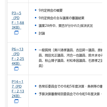
9月定例会の概要
P3～5
（PD
9月定例会の主な議案の審議結果
F：1,68
議案28件中、賛否が分かれた採決状況
3KB）
（別ウインドウで開きます）
討論
P6～13
一般質問（奥川清孝議員、吉田昇一議員、原崎洋
（PD
員、岡田光正議員、河合一也議員、鈴木まゆみ議
F：2,25
員、秋山博子議員、村松幸昌議員、石原孝之議員
4KB）
員）
（別ウインドウで開きます）
P14～1
各常任委員会での令和5年度決算・条例等の審査
7（PD
F：2,13
予算決算審査特別委員会での令和5年度決算・令
2KB）
（別ウインドウで開きます）