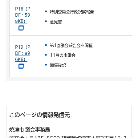
P18（P
特別委員会行政視察報告
DF：59
8KB）
意見書
（別ウインドウで開きます）
第1回議会報告会を開催
P19（P
DF：89
11月の市議会
6KB）
編集後記
（別ウインドウで開きます）
このページの情報発信元
焼津市 議会事務局