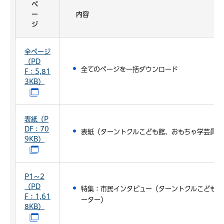
ペ
ー
内容
ジ
全ページ
（PD
全てのページを一括ダウンロード
F：5,81
3KB）
（別ウインドウで開きます）
表紙（P
DF：70
表紙（ターントクルこども館、おもちゃ学芸員・
9KB）
（別ウインドウで開きます）
P1～2
（PD
特集：市民インタビュー（ターントクルこども館
F：1,61
ーター）
8KB）
（別ウインドウで開きます）