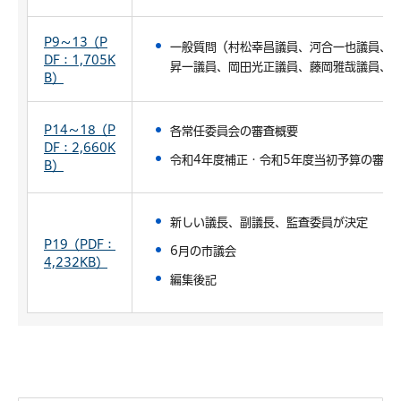
P9～13（P
一般質問（村松幸昌議員、河合一也議員、
DF：1,705K
昇一議員、岡田光正議員、藤岡雅哉議員、
B）
P14～18（P
各常任委員会の審査概要
DF：2,660K
令和4年度補正・令和5年度当初予算の審査
B）
新しい議長、副議長、監査委員が決定
P19（PDF：
6月の市議会
4,232KB）
編集後記