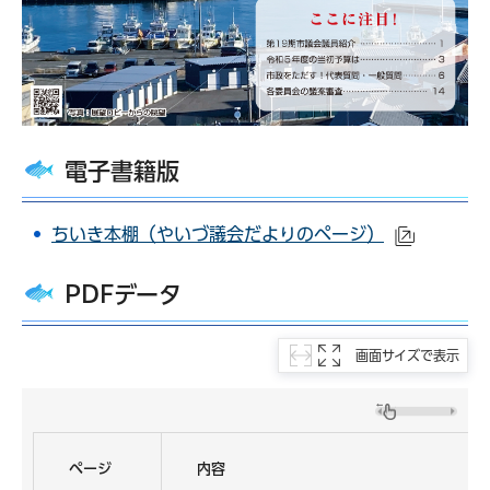
電子書籍版
ちいき本棚（やいづ議会だよりのページ）
（外部サ
PDFデータ
画面サイズで表示
ページ
内容