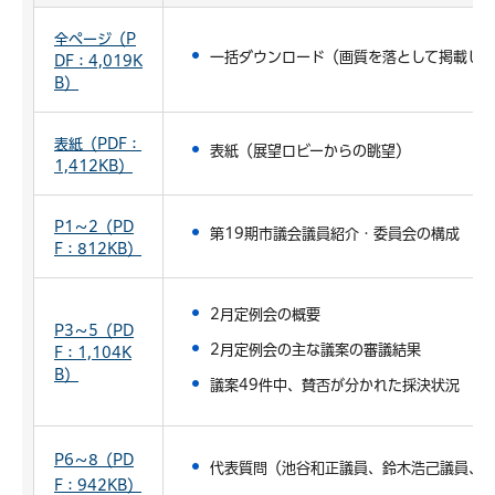
全ページ（P
一括ダウンロード（画質を落として掲載し
DF：4,019K
B）
表紙（PDF：
表紙（展望ロビーからの眺望）
1,412KB）
P1～2（PD
第19期市議会議員紹介・委員会の構成
F：812KB）
2月定例会の概要
P3～5（PD
2月定例会の主な議案の審議結果
F：1,104K
B）
議案49件中、賛否が分かれた採決状況
P6～8（PD
代表質問（池谷和正議員、鈴木浩己議員、
F：942KB）