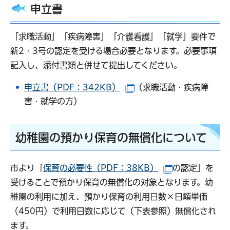
申立書
「求職活動」「疾病障害」「介護看護」「就学」要件で
新2・3号の認定を受ける場合必要となります。必要事項
記入し、添付書類と併せて提出してください。
申立書（PDF：342KB）
（求職活動・疾病障
（別ウインドウで開きま
害・就学の方）
幼稚園の預かり保育の無償化について
市より「
保育の必要性（PDF：38KB）
の認定」を
（別ウインドウ
受けることで預かり保育の無償化の対象となります。幼
稚園の利用に加え、預かり保育の利用日数×日額単価
（450円）で利用日数に応じて（下表参照）無償化され
ます。