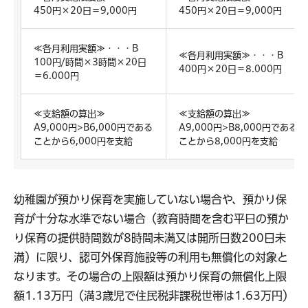
450円×20日＝9,000円
450円×20日＝9,000円
≪各月利用実額≫・・・B
≪各月利用実額≫・・・B
100円/時間×3時間×20日
400円×20日＝8.000円
＝6.000円
≪支給額の算出≫
≪支給額の算出≫
A9,000円>B6,000円である
A9,000円>B8,000円である
ことから6,000円を支給
ことから8,000円を支給
幼稚園が預かり保育を実施していない場合や、預かり保
育が十分な水準でない場合（教育時間を含む平日の預か
り保育の提供時間数が8時間未満又は開所日数200日未
満）に限り、認可外保育施設等の利用も無償化の対象と
なります。その場合の上限額は預かり保育の無償化上限
額1.13万円（満3歳児で住民税非課税世帯は1.63万円）