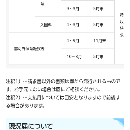
育
9～3月
5月末
特定
収証
入園料
4～3月
5月末
特定
求書
4～9月
11月末
認可外保育施設等
10～3月
5月末
注釈1）…請求書以外の書類は園から発行されるもので
す。お手元にない場合は園にご相談ください。
注釈2）…支払月については目安となりますので前後す
る場合があります。
現況届について