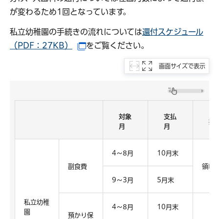
が変わるため1回となっています。
私立幼稚園の手続きの流れについては
還付スケジュール
（PDF：27KB）
をご覧ください。
（別ウインドウで開きます）
画面サイズで表示
対象
支払
提
月
月
4～8月
10月末
副食費
領収
9～3月
5月末
私立幼稚
4～8月
10月末
園
預かり保