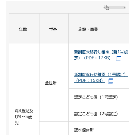
年齢
世帯
施設・事業
新制度未移行幼稚園（新1号認
定）（PDF：17KB）
（別ウ
新制度移行幼稚園（1号認定）
（PDF：15KB）
（別ウイン
全世帯
認定こども園（1号認定）
満3歳児及
認定こども園（2号認定）
び3～5歳
児
認可保育所