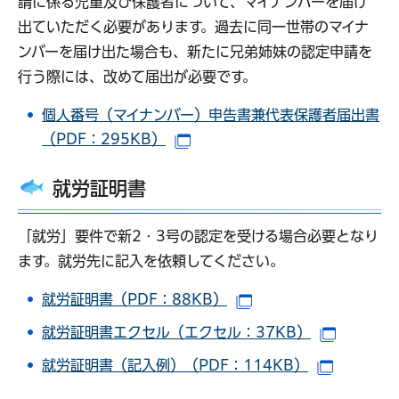
請に係る児童及び保護者について、マイナンバーを届け
出ていただく必要があります。過去に同一世帯のマイナ
ンバーを届け出た場合も、新たに兄弟姉妹の認定申請を
行う際には、改めて届出が必要です。
個人番号（マイナンバー）申告書兼代表保護者届出書
（PDF：295KB）
（別ウインドウで開きます）
就労証明書
「就労」要件で新2・3号の認定を受ける場合必要となり
ます。就労先に記入を依頼してください。
就労証明書（PDF：88KB）
（別ウインドウで開き
就労証明書エクセル（エクセル：37KB）
（別ウイ
就労証明書（記入例）（PDF：114KB）
（別ウイ