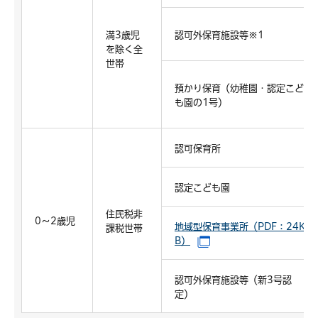
満3歳児
認可外保育施設等※1
を除く全
世帯
預かり保育（幼稚園・認定こど
も園の1号）
認可保育所
認定こども園
住民税非
0～2歳児
地域型保育事業所（PDF：24K
課税世帯
B）
（別ウインドウで開きま
認可外保育施設等（新3号認
定）