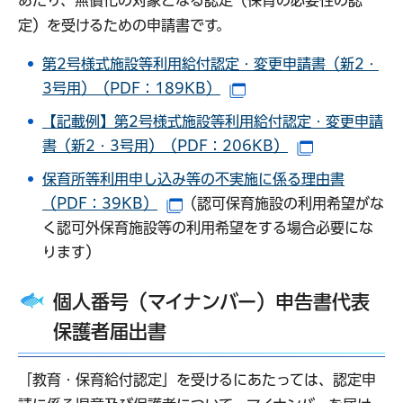
あたり、無償化の対象となる認定（保育の必要性の認
定）を受けるための申請書です。
第2号様式施設等利用給付認定・変更申請書（新2・
3号用）（PDF：189KB）
（別ウインドウで開き
【記載例】第2号様式施設等利用給付認定・変更申請
書（新2・3号用）（PDF：206KB）
（別ウインド
保育所等利用申し込み等の不実施に係る理由書
（PDF：39KB）
（認可保育施設の利用希望がな
（別ウインドウで開きます）
く認可外保育施設等の利用希望をする場合必要にな
ります）
個人番号（マイナンバー）申告書代表
保護者届出書
「教育・保育給付認定」を受けるにあたっては、認定申