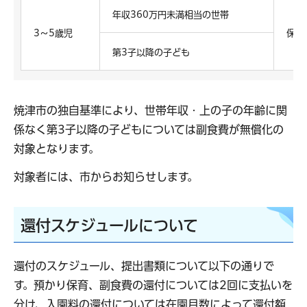
年収360万円未満相当の世帯
3～5歳児
保護
第3子以降の子ども
焼津市の独自基準により、世帯年収・上の子の年齢に関
係なく第3子以降の子どもについては副食費が無償化の
対象となります。
対象者には、市からお知らせします。
還付スケジュールについて
還付のスケジュール、提出書類について以下の通りで
す。預かり保育、副食費の還付については2回に支払いを
分け、入園料の還付については在園月数によって還付額