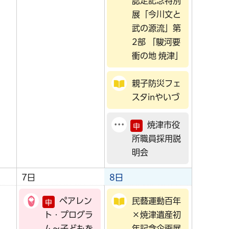
認定記念特別
展「今川文と
武の源流」第
2部 「駿河要
衝の地 焼津」
親子防災フェ
スタinやいづ
焼津市役
申
所職員採用説
明会
7日
8日
ペアレン
民藝運動百年
申
ト・プログラ
×焼津遺産初
ム～子どもを
年記念企画展