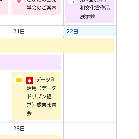
学会のご案内
和文化賞作品
展示会
21日
22日
データ利
申
活用（データ
ドリブン経
営）成果報告
会
28日