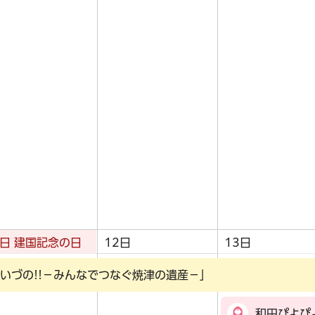
1日
建国記念の日
12日
13日
いづの!!－みんなでつなぐ焼津の遺産－」
和田ぴよぴ