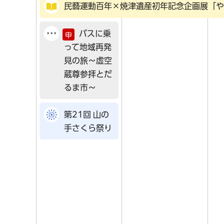
民藝運動百年×焼津遺産初年記念企画展「や
バスに乗
申
って地域再発
見の旅～虚空
蔵尊参拝とだ
るま市～
第21回 山の
手さくら祭り