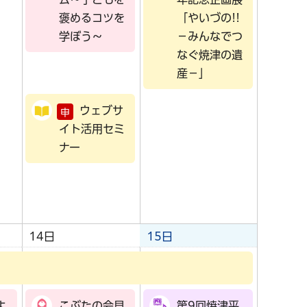
褒めるコツを
「やいづの!!
学ぼう～
－みんなでつ
なぐ焼津の遺
産－」
ウェブサ
申
イト活用セミ
ナー
14日
15日
よ
こぶたの会見
第9回焼津平