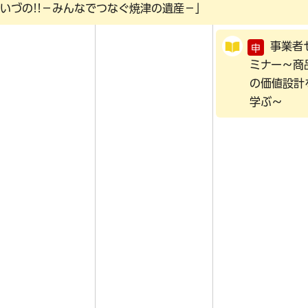
いづの!!－みんなでつなぐ焼津の遺産－」
事業者
申
ミナー～商
の価値設計
学ぶ～