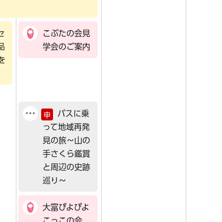
セ
こぶたの会見
品
学会のご案内
を
バスに乗
申
って地域再発
見の旅～山の
手さくら鑑賞
と周辺の史跡
巡り～
大富ぴよぴよ
こっこの会