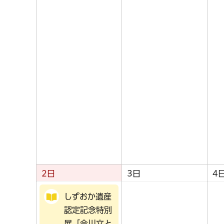
2日
3日
4
しずおか遺産
認定記念特別
展「今川文と