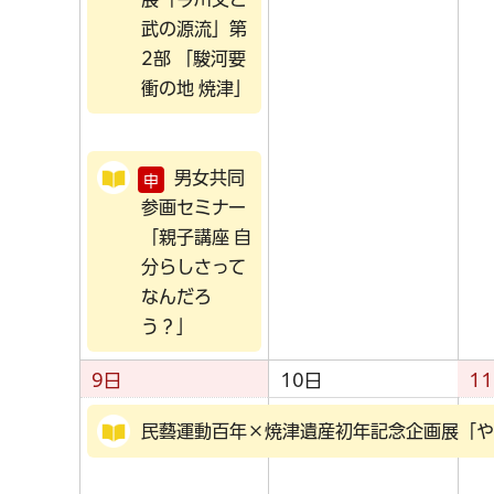
武の源流」第
2部 「駿河要
衝の地 焼津」
男女共同
申
参画セミナー
「親子講座 自
分らしさって
なんだろ
う？」
9日
10日
1
民藝運動百年×焼津遺産初年記念企画展「や