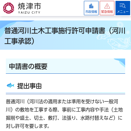
焼津市
市政情報
緊急情報
メニュー
普通河川土木工事施行許可申請書（河川
工事承認）
申請書の概要
提出事由
普通河川（河川法の適用または準用を受けない一般河
川）の敷地を工事する際、事前に工事内容や手法（土地
掘削や盛土、切土、敷打、法張り、水路付替えなど）に
対し許可を要します。